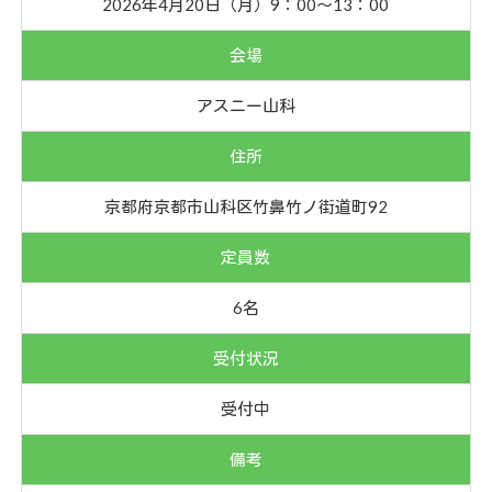
2026年4月20日（月）9：00〜13：00
会場
アスニー山科
住所
京都府京都市山科区竹鼻竹ノ街道町92
定員数
6名
受付状況
受付中
備考