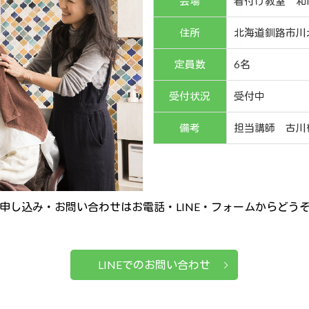
会場
着付け教室 和li
住所
北海道釧路市川北
定員数
6名
受付状況
受付中
備考
担当講師 古川
申し込み・お問い合わせはお電話・LINE・フォームからどう
LINEでのお問い合わせ