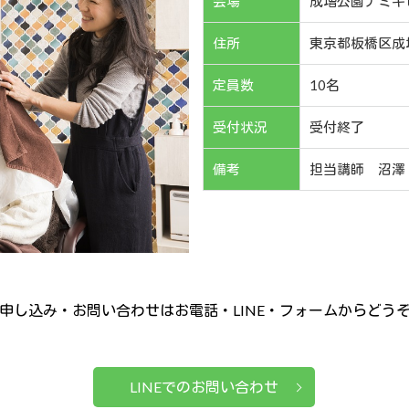
会場
成増公園ナミキ
住所
東京都板橋区成増3
定員数
10名
受付状況
受付終了
備考
担当講師 沼澤
申し込み・お問い合わせはお電話・LINE・フォームからどう
LINEでのお問い合わせ